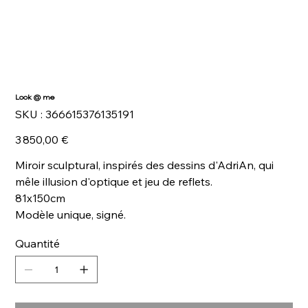
Look @ me
SKU
SKU :
366615376135191
366615376135191
Prix
3 850,00 €
Miroir sculptural, inspirés des dessins d'AdriAn, qui
mêle illusion d'optique et jeu de reflets.
81x150cm
Modèle unique, signé.
Quantité